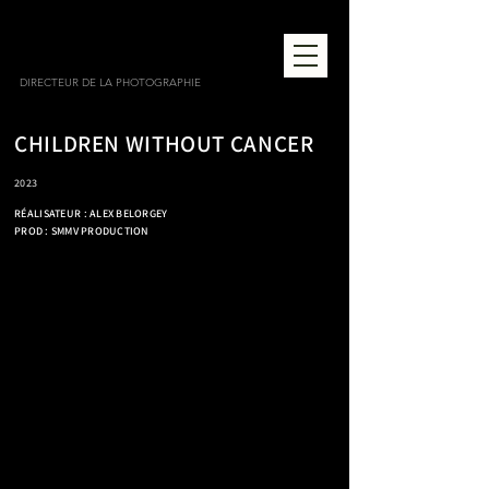
BAPTISTE JUNG
DIRECTEUR DE LA PHOTOGRAPHIE
CHILDREN WITHOUT CANCER
2023
RÉALISATEUR :
ALEX BELORGEY
PROD : SMMV PRODUCTION
BAPTISTE JUNG DIRECTEUR DE LA PHOTOGRAPHIE